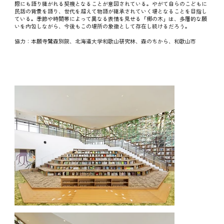
際にも語り継がれる契機となることが意図されている。やがて自らのこどもに
民話の背景を語り、世代を超えて物語が継承されていく場となることを目指し
ている。季節や時間帯によって異なる表情を見せる「梛の木」は、多層的な願
いを内包しながら、今後もこの場所の象徴として存在し続けるだろう。
協力：本願寺鷺森別院、北海道大学和歌山研究林、森のちから、和歌山市