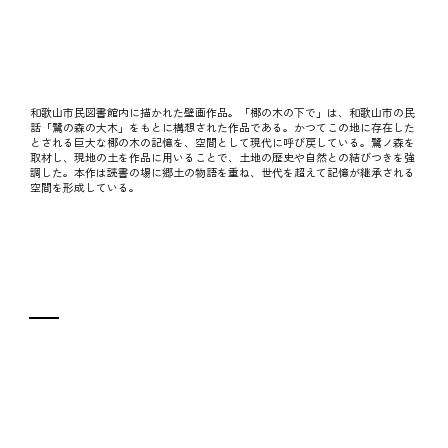
館 壁画
和歌山市民図書館内に描かれた壁画作品。「梛の木の下で」は、和歌山市の民
話「鷺の森の大木」をもとに構想された作品である。かつてこの地に存在した
とされる巨大な梛の木の記憶を、空間として現代に呼び戻している。鷺ノ森を
取材し、現地の土を作品に用いることで、土地の歴史や自然との結びつきを強
調した。本作は読書の場に郷土の物語を重ね、世代を超えて記憶が継承される
（和歌山）
空間を形成している。
パネル、綿布、土
協力：本願寺鷺
森別院、北海道