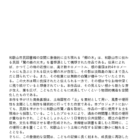
クラブ株式会社
（CCC）
和歌山市民図書館の空間に象徴的に立ち現れる「梛の木」は、和歌山市に伝わ
る民話「鷺の森の大木」を着想源として構想された作品である。伝承によれ
ば、かつてこの地の近傍には、高さ数キロメートル、根の直径は約4キロメー
トルにも及ぶとされる巨大な梛の木が存在し、その影は淡路島の海にまで及ん
だと語られている。また、その枝葉には無数の白鷺が棲みついていたとされ
る。この大木は既に伐採されたと伝えられる一方で、その根は今なお地中深く
に残り続けていると想像されている。本作品は、その見えない根から新たな芽
が生え、葉を広げ、こどもたちとともに成長していくという物語的構造を空間
化したものである。
本作を手がけた南条嘉毅は、土地固有の「土」を素材として用い、風景や場所
性を主題とした制作を継続的に行ってきた作家である。本プロジェクトにおい
ても、民話を手がかりに和歌山市鷺ノ森を取材し、作品の一部に使用する土を
現地から採取している。こうしたプロセスにより、過去の時間層と現在の場所
が重ね合わされ、こどもとしょかんという日常的な公共空間に、郷土の自然や
歴史、文化を想起させる場が形成された。来館者は読書を楽しむと同時に、こ
の場所に身を置くことで、和歌山という土地に内在する記憶に静かに触れるこ
ととなる。
さらに、この象徴的な空間は、こどもの記憶に長く刻まれ、成長後に再訪した